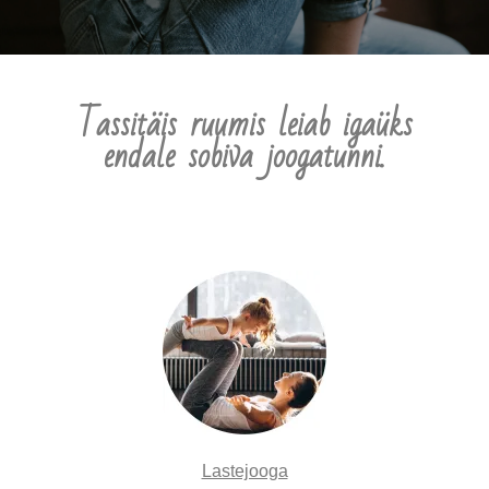
Tassitäis ruumis leiab igaüks
endale sobiva joogatunni.
Lastejooga