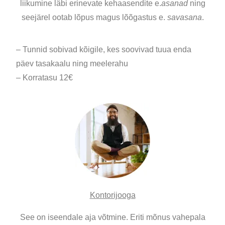
liikumine läbi erinevate kehaasendite e.
asanad
ning
seejärel ootab lõpus magus lõõgastus e.
savasana
.
– Tunnid sobivad kõigile, kes soovivad tuua enda
päev tasakaalu ning meelerahu
– Korratasu 12€
Kontorijooga
See on iseendale aja võtmine. Eriti mõnus vahepala