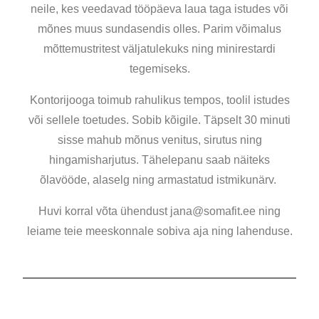
neile, kes veedavad tööpäeva laua taga istudes või
mõnes muus sundasendis olles. Parim võimalus
mõttemustritest väljatulekuks ning minirestardi
tegemiseks.
Kontorijooga toimub rahulikus tempos, toolil istudes
või sellele toetudes. Sobib kõigile. Täpselt 30 minuti
sisse mahub mõnus venitus, sirutus ning
hingamisharjutus. Tähelepanu saab näiteks
õlavööde, alaselg ning armastatud istmikunärv.
Huvi korral võta ühendust jana@somafit.ee ning
leiame teie meeskonnale sobiva aja ning lahenduse.